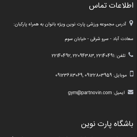
اطلاعات تماس
آدرس مجموعه ورزشی پارت نوین ویژه بانوان به همراه پارکبان:
سعادت آباد - سرو شرقی - خیابان سوم
تلفن: 22140491 ,22094383 ,22140492
موبایل:
09122803959
,
09123683069
ایمیل: gym@partnovin.com
باشگاه پارت نوین