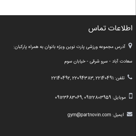
اطلاعات تماس
آدرس مجموعه ورزشی پارت نوین ویژه بانوان به همراه پارکبان:
سعادت آباد - سرو شرقی - خیابان سوم
تلفن: 22140491 ,22094383 ,22140492
موبایل:
09122803959
,
09123683069
ایمیل: gym@partnovin.com