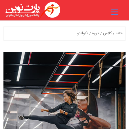
خانه
/
کلاس
/
دوره
/ تکواندو