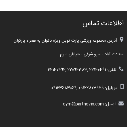
اطلاعات تماس
آدرس مجموعه ورزشی پارت نوین ویژه بانوان به همراه پارکبان:
سعادت آباد - سرو شرقی - خیابان سوم
تلفن: 22140491 ,22094383 ,22140492
موبایل:
09122803959
,
09123683069
ایمیل: gym@partnovin.com