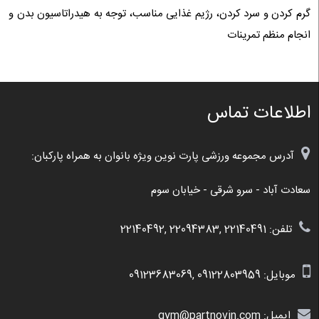
گرم کردن و سرد کردن، رژیم غذایی مناسب، توجه به هیدراتاسیون بدن و
انجام منظم تمرینات
اطلاعات تماس
آدرس مجموعه ورزشی پارت نوین ویژه بانوان به همراه پارکبان:
سعادت آباد - سرو شرقی - خیابان سوم
تلفن: 22140491 ,22094383 ,22140492
موبایل:
09122803959
,
09123683069
ایمیل: gym@partnovin.com