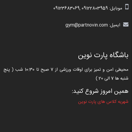
موبایل:
09122803959
,
09123683069
ایمیل: gym@partnovin.com
باشگاه پارت نوین
محیطی امن و تمیز برای اوقات ورزشی از 7 صبح تا 10:30 شب ( پنج
شنبه ها 7 الی 20 )
همین امروز شروع کنید:
شهریه کلاس های پارت نوین