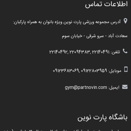
اطلاعات تماس
آدرس مجموعه ورزشی پارت نوین ویژه بانوان به همراه پارکبان:
سعادت آباد - سرو شرقی - خیابان سوم
تلفن: 22140491 ,22094383 ,22140492
موبایل:
09122803959
,
09123683069
ایمیل: gym@partnovin.com
باشگاه پارت نوین