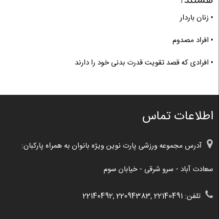
هستند؟
• زنان باردار
• افراد مصدوم
• افرادی که قصد تقویت قدرت بدنی خود را دارند
اطلاعات تماس
آدرس مجموعه ورزشی پارت نوین ویژه بانوان به همراه پارکبان:
سعادت آباد - سرو شرقی - خیابان سوم
تلفن: 22140491 ,22094383 ,22140492